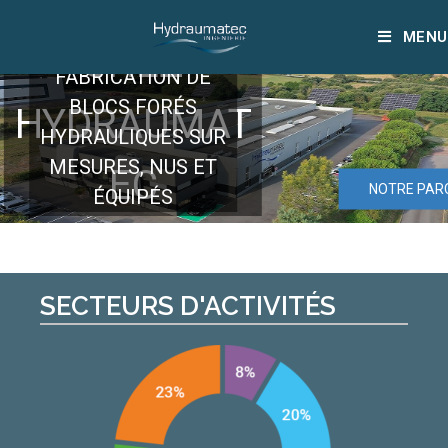
BIENVENUE
MENU
ÉTUDE ET
CHEZ
FABRICATION DE
BLOCS FORÉS
HYDRAUMAT
HYDRAULIQUES SUR
MESURES, NUS ET
EC
NOTRE PAR
ÉQUIPÉS
SECTEURS D'ACTIVITÉS